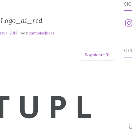
SÍ
-Logo_ai_red
Ins
por
mayo, 2018
campuschicas
OR
Soguiente