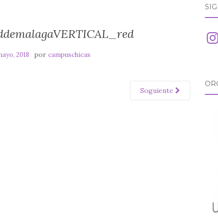
SÍ
addemalagaVERTICAL_red
Ins
por
mayo, 2018
campuschicas
OR
Soguiente